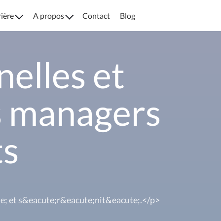
rière
A propos
Contact
Blog
nelles et
es managers
ts
ute; et s&eacute;r&eacute;nit&eacute;.</p>