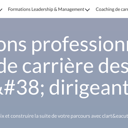
Formations Leadership & Management
Coaching de car
ons profession
de carrière d
#38; dirigean
oix et construire la suite de votre parcours avec clart&eac