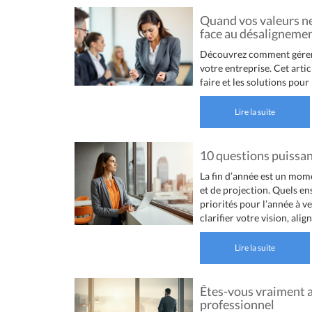
Quand vos valeurs ne
face au désalignemen
Découvrez comment gérer l
votre entreprise. Cet artic
faire et les solutions po
Lire la suite
10 questions puissan
La fin d’année est un mome
et de projection. Quels e
priorités pour l’année à v
clarifier votre vision, alig
Lire la suite
Êtes-vous vraiment a
professionnel