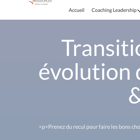
Accueil
Coaching Leadership
Transiti
évolution 
&
<p>Prenez du recul pour faire les bons ch