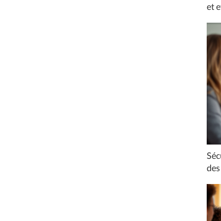
et e
Séc
des