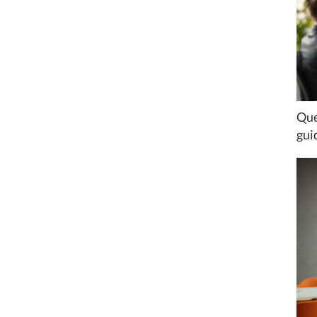
Que
gui