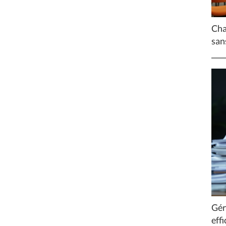
Cha
san
Gér
eff