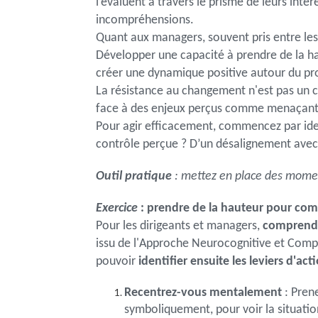
l’évaluent à travers le prisme de leurs inté
incompréhensions.
Quant aux managers, souvent pris entre les a
Développer une capacité à prendre de la h
créer une dynamique positive autour du pro
La résistance au changement n'est pas un c
face à des enjeux perçus comme menaçants.
Pour agir efficacement, commencez par ident
contrôle perçue ? D’un désalignement avec 
Outil pratique
: mettez en place des moment
Exercice
: prendre de la hauteur pour co
Pour les dirigeants et managers,
comprendre
issu de l'Approche Neurocognitive et Com
pouvoir
identifier ensuite les leviers d'act
Recentrez-vous mentalement
: Pren
symboliquement, pour voir la situatio