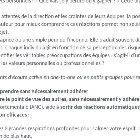
rêts personnels : « Que vais-je y perdre ou y gagner ? » Cette 
ttentes de la direction et les craintes de leurs équipes, la po
auteur pour mieux comprendre ces réactions permet non seule
jet.
aprice ou une simple peur de l'inconnu. Elle traduit souvent d
 Chaque individu agit en fonction de sa perception des risqu
ifier les véritables préoccupations des équipes : s'agit-il d'
les valeurs personnelles ou professionnelles ?
s d'écoute active en one-to-one ou en petits groupes pour recu
mprendre sans nécessairement adhérer
 le point de vue des autres, sans nécessairement y adhére
portementale (ANC), aide à
sortir des réactions automatique
ion efficaces
:
ez 3 grandes respirations profondes pour calmer votre esprit
n de plus haut.