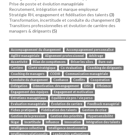
Prise de poste et évolution managériale
Recrutement, intégration et marque employeur
Stratégie RH, engagement et fidélisation des talents
(3)
Transformation, incertitude et conduite du changement
(3)
Transitions professionnelles et évolution de carrière des
managers & dirigeants
(5)
Accompagnement du changement
Accompagnement personnalisé
Agilité managériale
Alignement professionnel
Arbitrage
Assertivité
Bilan de compétences
Briser les silos
Burn-out
Carrière
Clarté stratégique
Co-évaluation
Coaching de dirigeants
Coaching de managers
CODIR
Communication managériale
Conduite du changement
Confiance
Conflits
Coopération
Délégation
Démotivation, désengagement
DISC
Efficience
Engagement des équipes
Engagement et motivation
Entretiens managériaux
Equilibre vie pro / vie perso
Evaluation managériale
Évolution de carrière
Feedback managérial
Fiches pratiques
Fidélisation des talents
Gestion de crise
Gestion de la pression
Gestion des priorités
Hypersensibilité
Ikigaï
Incertitude
Influence
Innovation
Intégration des talents
Intelligence collective
Intelligence émotionnelle
Intelligence relationnelle
Leadership authentique