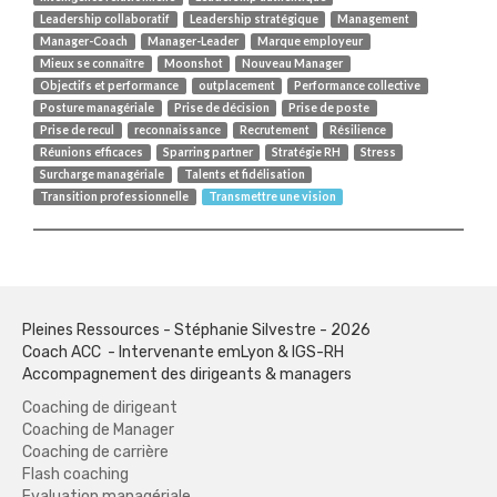
Leadership collaboratif
Leadership stratégique
Management
Manager-Coach
Manager-Leader
Marque employeur
Mieux se connaître
Moonshot
Nouveau Manager
Objectifs et performance
outplacement
Performance collective
Posture managériale
Prise de décision
Prise de poste
Prise de recul
reconnaissance
Recrutement
Résilience
Réunions efficaces
Sparring partner
Stratégie RH
Stress
Surcharge managériale
Talents et fidélisation
Transition professionnelle
Transmettre une vision
Pleines Ressources - Stéphanie Silvestre - 2026
Coach ACC - Intervenante emLyon & IGS-RH
Accompagnement des dirigeants & managers
Coaching de dirigeant
Coaching de Manager
Coaching de carrière
Flash coaching
Evaluation managériale