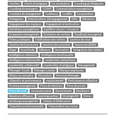
Carrière
Clarté stratégique
Co-évaluation
Coaching de dirigeants
Coaching de managers
CODIR
Communication managériale
Conduite du changement
Confiance
Conflits
Coopération
Délégation
Démotivation, désengagement
DISC
Efficience
Engagement des équipes
Engagement et motivation
Entretiens managériaux
Equilibre vie pro / vie perso
Evaluation managériale
Évolution de carrière
Feedback managérial
Fiches pratiques
Fidélisation des talents
Gestion de crise
Gestion de la pression
Gestion des priorités
Hypersensibilité
Ikigaï
Incertitude
Influence
Innovation
Intégration des talents
Intelligence collective
Intelligence émotionnelle
Intelligence relationnelle
Leadership authentique
Leadership collaboratif
Leadership stratégique
Management
Manager-Coach
Manager-Leader
Marque employeur
Mieux se connaître
Moonshot
Nouveau Manager
Objectifs et performance
outplacement
Performance collective
Posture managériale
Prise de décision
Prise de poste
Prise de recul
reconnaissance
Recrutement
Résilience
Réunions efficaces
Sparring partner
Stratégie RH
Stress
Surcharge managériale
Talents et fidélisation
Transition professionnelle
Transmettre une vision