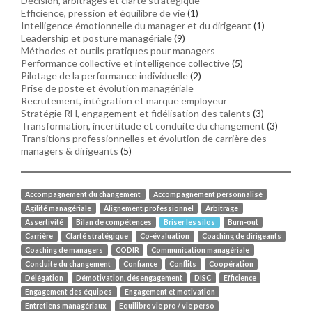
Décision, arbitrages et clarté stratégique
Efficience, pression et équilibre de vie
(1)
Intelligence émotionnelle du manager et du dirigeant
(1)
Leadership et posture managériale
(9)
Méthodes et outils pratiques pour managers
Performance collective et intelligence collective
(5)
Pilotage de la performance individuelle
(2)
Prise de poste et évolution managériale
Recrutement, intégration et marque employeur
Stratégie RH, engagement et fidélisation des talents
(3)
Transformation, incertitude et conduite du changement
(3)
Transitions professionnelles et évolution de carrière des
managers & dirigeants
(5)
Accompagnement du changement
Accompagnement personnalisé
Agilité managériale
Alignement professionnel
Arbitrage
Assertivité
Bilan de compétences
Briser les silos
Burn-out
Carrière
Clarté stratégique
Co-évaluation
Coaching de dirigeants
Coaching de managers
CODIR
Communication managériale
Conduite du changement
Confiance
Conflits
Coopération
Délégation
Démotivation, désengagement
DISC
Efficience
Engagement des équipes
Engagement et motivation
Entretiens managériaux
Equilibre vie pro / vie perso