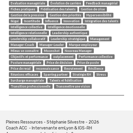
Evaluation managériale
Évolution de carrière
Feedback managérial
Fiches pratiques
Fidélisation des talents
Gestion de crise
Gestion de la pression
Gestion des priorités
Hypersensibilité
Ikigaï
Incertitude
Influence
Innovation
Intégration des talents
Intelligence collective
Intelligence émotionnelle
Intelligence relationnelle
Leadership authentique
Leadership collaboratif
Leadership stratégique
Management
Manager-Coach
Manager-Leader
Marque employeur
Mieux se connaître
Moonshot
Nouveau Manager
Objectifs et performance
outplacement
Performance collective
Posture managériale
Prise de décision
Prise de poste
Prise de recul
reconnaissance
Recrutement
Résilience
Réunions efficaces
Sparring partner
Stratégie RH
Stress
Surcharge managériale
Talents et fidélisation
Transition professionnelle
Transmettre une vision
Pleines Ressources - Stéphanie Silvestre - 2026
Coach ACC - Intervenante emLyon & IGS-RH